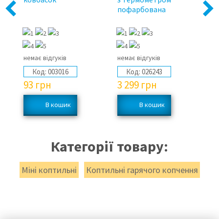
Previous
Next
і
пофарбована
немає відгуків
немає відгуків
не
Код:
003016
Код:
026243
93
грн
3 299
грн
4
Категорії товару:
Міні коптильні
Коптильні гарячого копчення