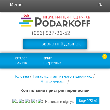
Меню
ru
(096) 937-26-52
ЗВОРОТНІЙ ДЗВІНОК
0
КАТАЛОГ
ВИБІР
ТОВАРІВ
ПОДАРУНКІВ
Головна
Товари для активного відпочинку
Міні коптильні
Коптильний пристрій переносний
Код:
005140
Написати відгук