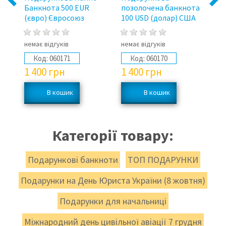
Банкнота 500 EUR
позолочена банкнота
Є
(євро) Євросоюз
100 USD (долар) США
немає відгуків
немає відгуків
не
Код:
060171
Код:
060170
1 400
грн
1 400
грн
3
Категорії товару:
Подарункові банкноти
ТОП ПОДАРУНКИ
Подарунки на День Юриста України (8 жовтня)
Подарунки для начальниці
Міжнародний день цивільної авіації 7 грудня