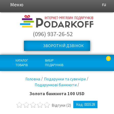
Меню
ru
(096) 937-26-52
ЗВОРОТНІЙ ДЗВІНОК
0
КАТАЛОГ
ВИБІР
ТОВАРІВ
ПОДАРУНКІВ
Головна
Подарунки та сувеніри
Подарункові банкноти
Золота банкнота 100 USD
Код:
003528
Відгуки
(2)