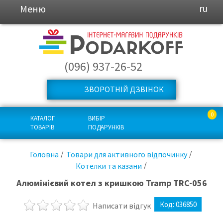
Меню
ru
(096) 937-26-52
ЗВОРОТНІЙ ДЗВІНОК
0
КАТАЛОГ
ВИБІР
ТОВАРІВ
ПОДАРУНКІВ
Головна
Товари для активного відпочинку
Котелки та казани
Алюмінієвий котел з кришкою Tramp TRC-056
Код:
036850
Написати відгук