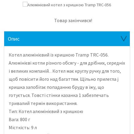
Товар закінчився!
Опис
Котел алюмінієвий із кришкою Tramp TRC-056.
Алюмінієві котли різного обсягу - для дрібних, середніх
і великих компаній.
.
Котел має круглу ручку для того,
щоб повісити його над багаттям.
Щільно прилегла j
кришка запобігає попаданню бруду в їжу, що
готується.
Товсті стінки казанка 1 забезпечать
тривалий термін використання.
Тип: Котел алюмінієвий з кришкою
Вага: 800 г
Місткість: 9 л