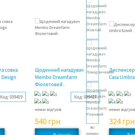
та совка
Щоденний нагадувач
Диспенсер
 Design
Membo Dreamfarm
Casa Umbra 
Фіолетовий .
Код:
039419
Код:
039427
немає відгуків
немає відгукі
540
грн
324
грн
Всі
кольори