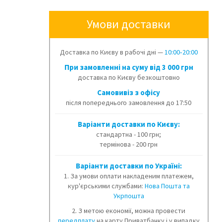
Умови доставки
Доставка по Києву в рабочі дні —
10:00‑20:00
При замовленні на суму від 3 000 грн
доставка по Києву безкоштовно
Cамовивіз з офісу
після попереднього замовлення до 17:50
Варіанти доставки по Києву:
стандартна - 100 грн;
термінова - 200 грн
Варіанти доставки по Україні:
1. За умови оплати накладеним платежем,
кур'єрськими службами:
Нова Пошта та
Укрпошта
2. З метою економії, можна провести
передплату
на карту Приватбанку і у випадку