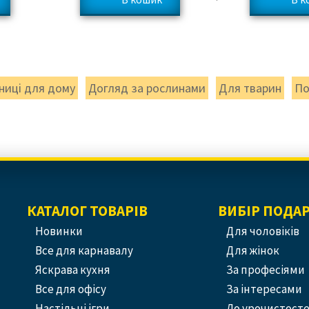
ниці для дому
Догляд за рослинами
Для тварин
По
КАТАЛОГ ТОВАРІВ
ВИБІР ПОДА
Новинки
Для чоловіків
Все для карнавалу
Для жінок
Яскрава кухня
За професіями
Все для офісу
За інтересами
Настільні ігри
До урочистост