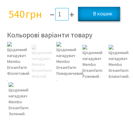
540
грн
–
+
Кольорові варіанти товару