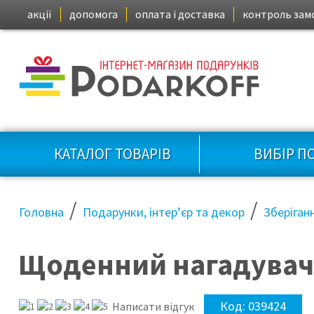
акції
допомога
оплата і доставка
контроль зам
КАТАЛОГ ТОВАРІВ
ВИБІР П
/
/
Головна
Подарунки, інтер’єр та декор
Зберіган
Щоденний нагадувач
Код:
039424
Написати відгук