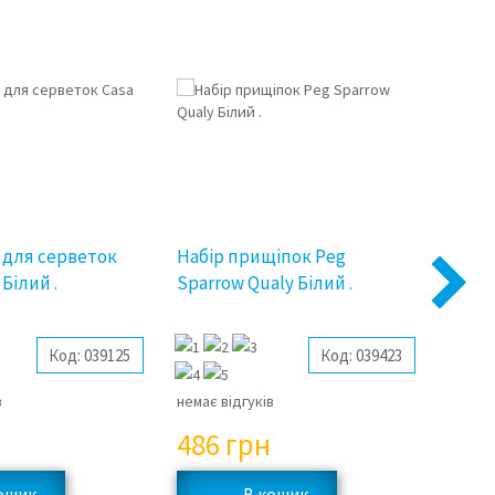
 для серветок
Набір прищіпок Peg
Совок
Білий .
Sparrow Qualy Білий .
приб
Next
Sparr
Код:
039125
Код:
039423
в
немає відгуків
немає 
486
грн
72