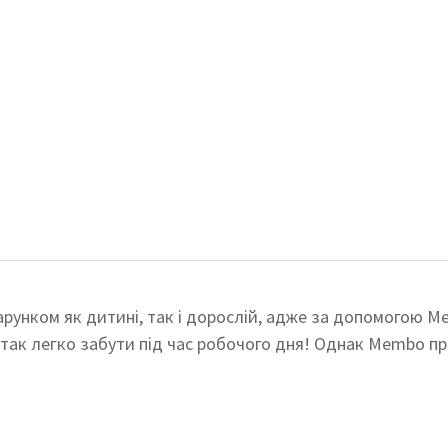
унком як дитині, так і дорослій, адже за допомогою Me
 так легко забути під час робочого дня!
Однак Membo при