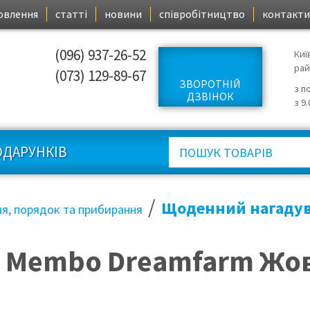
овлення
статті
новини
співробітництво
контакти
(096) 937-26-52
Киї
ра
(073) 129-89-67
ЗВОРОТНІЙ
з п
ДЗВІНОК
з 9
ОДАРУНКІВ
/
Щоденний нагадув
ня, порядок та прибирання
 Membo Dreamfarm Жов