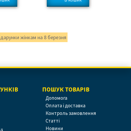
дарунки жінкам на 8 березня
РУНКІВ
ПОШУК ТОВАРІВ
допомога
оплата і доставка
контроль замовлення
статті
новини
ей