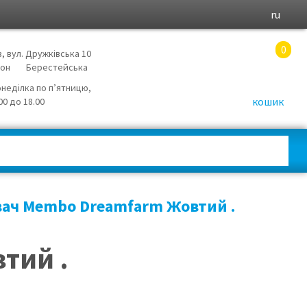
ru
0
в, вул. Дружківська 10
йон
Берестейська
онеділка по п’ятницю,
кошик
.00 до 18.00
ач Membo Dreamfarm Жовтий .
тий .