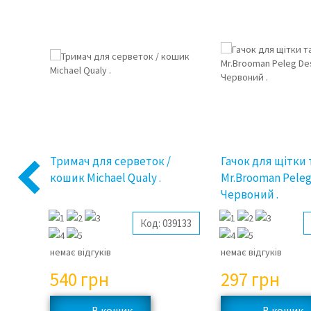
я
Тримач для серветок /
Гачок для щітки 
кошик Michael Qualy .
Mr.Brooman Peleg
Previous
Червоний .
41348
Код:
039133
немає відгуків
немає відгуків
540
грн
297
грн