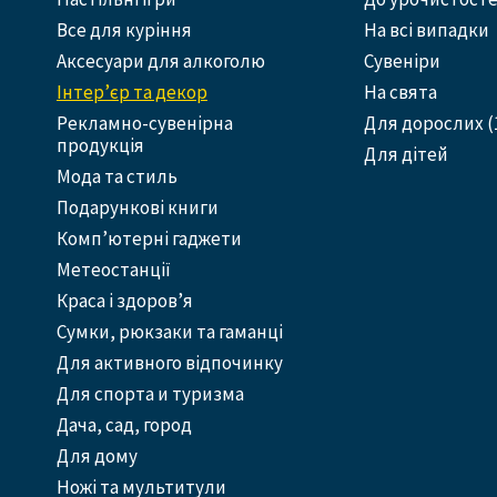
Все для куріння
На всі випадки
Аксесуари для алкоголю
Сувеніри
Інтер’єр та декор
На свята
Рекламно-сувенірна
Для дорослих (
продукція
Для дітей
Мода та стиль
Подарункові книги
Комп’ютерні гаджети
Метеостанції
Краса і здоров’я
Сумки, рюкзаки та гаманці
Для активного відпочинку
Для спорта и туризма
Дача, сад, город
Для дому
Ножі та мультитули