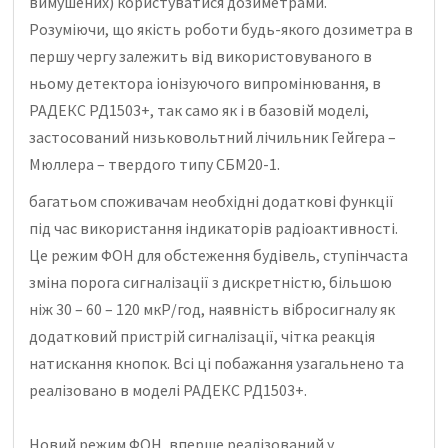
вимушених) користуватися дозиметрами.
Розуміючи, що якість роботи будь-якого дозиметра в
першу чергу залежить від використовуваного в
ньому детектора іонізуючого випромінювання, в
РАДЕКС РД1503+, так само як і в базовій моделі,
застосований низьковольтний лічильник Гейгера –
Мюллера – твердого типу СБМ20-1.
багатьом споживачам необхідні додаткові функції
під час використання індикаторів радіоактивності.
Це режим ФОН для обстеження будівель, ступінчаста
зміна порога сигналізації з дискретністю, більшою
ніж 30 – 60 – 120 мкР/год, наявність вібросигналу як
додатковий пристрій сигналізації, чітка реакція
натискання кнопок. Всі ці побажання узагальнено та
реалізовано в моделі РАДЕКС РД1503+.
Новий режим ФОН, вперше реалізований у