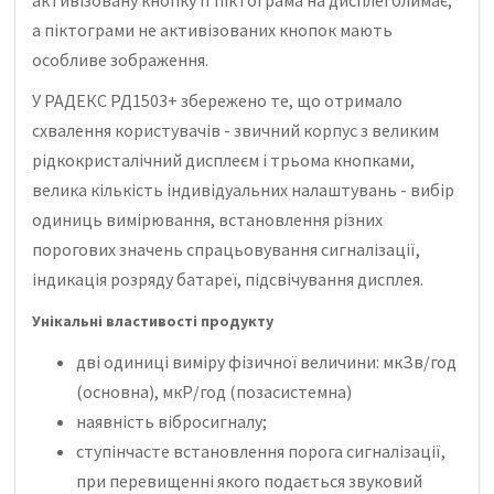
а піктограми не активізованих кнопок мають
особливе зображення.
У РАДЕКС РД1503+ збережено те, що отримало
схвалення користувачів - звичний корпус з великим
рідкокристалічний дисплеєм і трьома кнопками,
велика кількість індивідуальних налаштувань - вибір
одиниць вимірювання, встановлення різних
порогових значень спрацьовування сигналізації,
індикація розряду батареї, підсвічування дисплея.
Унікальні властивості продукту
дві одиниці виміру фізичної величини: мкЗв/год
(основна), мкР/год (позасистемна)
наявність вібросигналу;
ступінчасте встановлення порога сигналізації,
при перевищенні якого подається звуковий