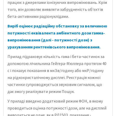
працює з джерелами іонізуючих випромінювань. Крім
того, він дозволяє виявляти забрудненість об'єктів
бета-активними радіонуклідами.
Виріб оцінює радіаційну обстановку за величиною
потужності еквівалента амбіентного дози гамма-
випромінювання (далі - потужності дози) з
урахуванням рентгенівського випромінювання.
Прилад підраховує кількість гама і бета-частинок за
допомогою лічильника Гейгера-Мюллера протягом 40
с і показує показання в мкЗв/годину або мкР/годину
на рідкокристалічному дисплеї. Реєстрація кожної
частинки супроводжується звуковим сигналом, що
дає змогу реалізувати режим Пошук.
У приладі введено додатковий режим ФОН, в якому
проводиться оцінка потужності дози, але на дисплей
виводиться не одне, як в РД1503, показання -