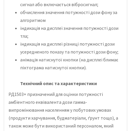
сигнал або включається вібросигнал;
обчислення значення потужності дози фону за
алгоритмом
індикація на дисплеї значення потужності дози
тла;
індикація на дисплеї різниці потужності дози
усередненого показу та потужності дози фону;
анімація натиснутої кнопки (на дисплеї блимає
піктограма натиснутої кнопки).
Технічний опис та характеристики
РД1503+ призначений для оцінки потужності
амбіентного еквівалента дози гамма-
випромінювання населенням у побутових умовах
(продукти харчування, будматеріали, ґрунт тощо), а
також може бути використаний персоналом, який