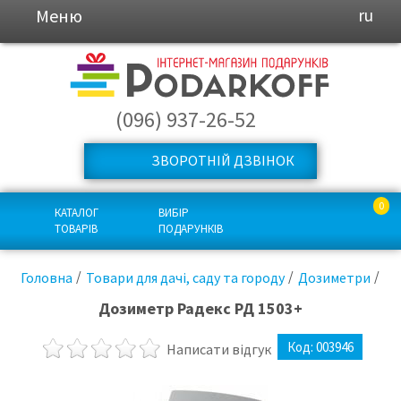
Меню
ru
(096) 937-26-52
ЗВОРОТНІЙ ДЗВІНОК
0
КАТАЛОГ
ВИБІР
ТОВАРІВ
ПОДАРУНКІВ
Головна
Товари для дачі, саду та городу
Дозиметри
Дозиметр Радекс РД 1503+
Код:
003946
Написати відгук