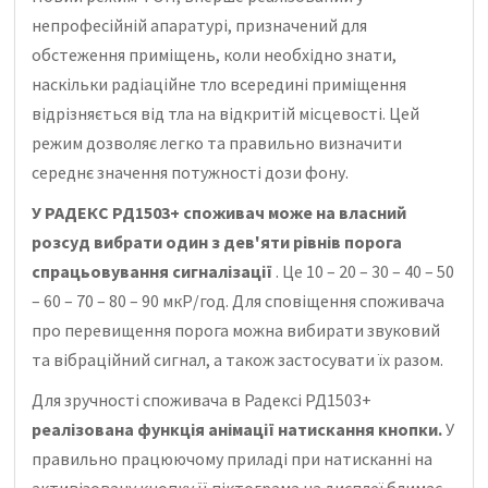
непрофесійній апаратурі, призначений для
обстеження приміщень, коли необхідно знати,
наскільки радіаційне тло всередині приміщення
відрізняється від тла на відкритій місцевості. Цей
режим дозволяє легко та правильно визначити
середнє значення потужності дози фону.
У РАДЕКС РД1503+ споживач може на власний
розсуд вибрати один з дев'яти рівнів порога
спрацьовування сигналізації
. Це 10 – 20 – 30 – 40 – 50
– 60 – 70 – 80 – 90 мкР/год. Для сповіщення споживача
про перевищення порога можна вибирати звуковий
та вібраційний сигнал, а також застосувати їх разом.
Для зручності споживача в Радексі РД1503+
реалізована функція анімації натискання кнопки.
У
правильно працюючому приладі при натисканні на
активізовану кнопку її піктограма на дисплеї блимає,