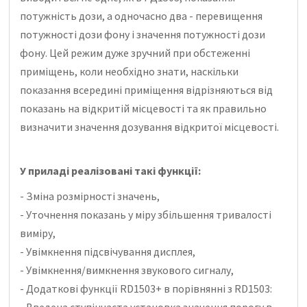
потужність дози, а одночасно два - перевищення
потужності дози фону і значення потужності дози
фону. Цей режим дуже зручний при обстеженні
приміщень, коли необхідно знати, наскільки
показання всередині приміщення відрізняються від
показань на відкритій місцевості та як правильно
визначити значення дозування відкритої місцевості.
У приладі реалізовані такі функції:
- Зміна розмірності значень,
- Уточнення показань у міру збільшення тривалості
виміру,
- Увімкнення підсвічування дисплея,
- Увімкнення/вимкнення звукового сигналу,
- Додаткові функції RD1503+ в порівнянні з RD1503:
- Введена ступінчаста установка значення порогу в