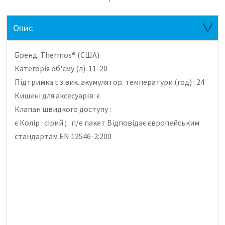
Опис
Бренд: Thermos® (США)
Категорія об'єму (л): 11-20
Підтримка t з вик.
акумулятор.
температури (год) :
24
Кишені для аксесуарів: є
Клапан швидкого доступу
:
є
Колір
:
сірий
;
: п/е пакет
Відповідає європейським
стандартам EN 12546-2:200