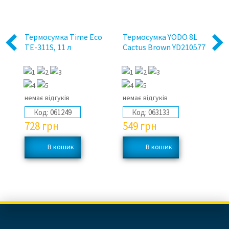
Термосумка Time Eco
Термосумка YODO 8L
Із
Previous
Next
5
TE-311S, 11 л
Cactus Brown YD210577
хо
30
немає відгуків
немає відгуків
1 
Код:
061249
Код:
063133
728
грн
549
грн
4