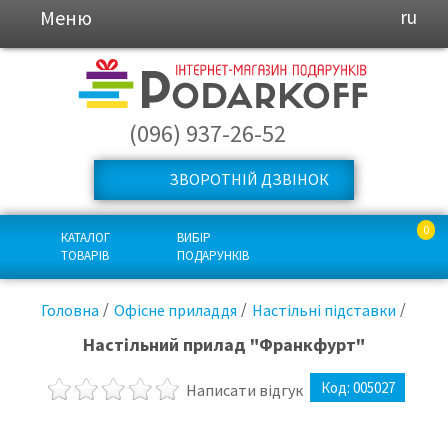
Меню
ru
(096) 937-26-52
ЗВОРОТНІЙ ДЗВІНОК
0
КАТАЛОГ
ВИБІР
ТОВАРІВ
ПОДАРУНКІВ
Головна
Офісне приладдя
Настільні підставки
Настільний прилад "Франкфурт"
Код:
005027
Написати відгук