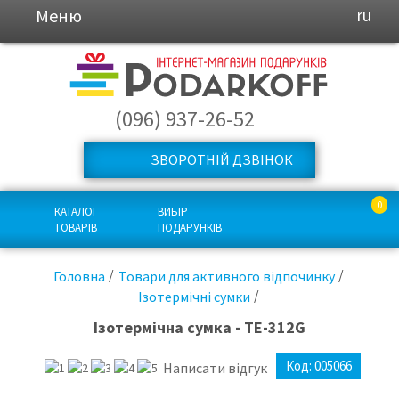
Меню
ru
(096) 937-26-52
ЗВОРОТНІЙ ДЗВІНОК
0
КАТАЛОГ
ВИБІР
ТОВАРІВ
ПОДАРУНКІВ
Головна
Товари для активного відпочинку
Ізотермічні сумки
Ізотермічна сумка - TE-312G
Код:
005066
Написати відгук