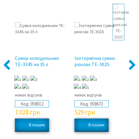
Сумка-холодильник
Ізотермічна сумка-
Із
TE-334S на 35 л
рюкзак TE-3025
Ti
Previous
Next
си
немає відгуків
немає відгуків
2 
Код:
058012
Код:
058673
1 028
грн
529
грн
5