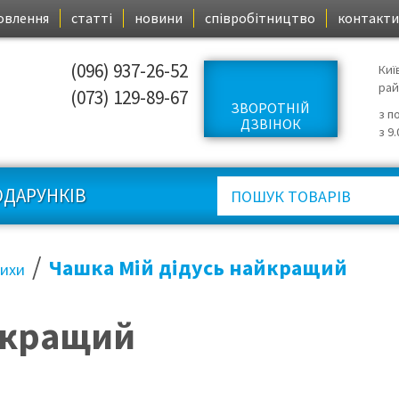
овлення
статті
новини
співробітництво
контакти
(096) 937-26-52
Киї
ра
(073) 129-89-67
ЗВОРОТНІЙ
з п
ДЗВІНОК
з 9
ОДАРУНКІВ
/
Чашка Мій дідусь найкращий
лихи
йкращий