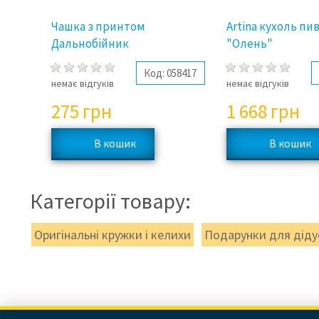
Чашка з принтом
Artina кухоль пи
Дальнобійник
"Олень"
Код:
058417
немає відгуків
немає відгуків
275
грн
1 668
грн
Категорії товару:
Оригінальні кружки і келихи
Подарунки для діду