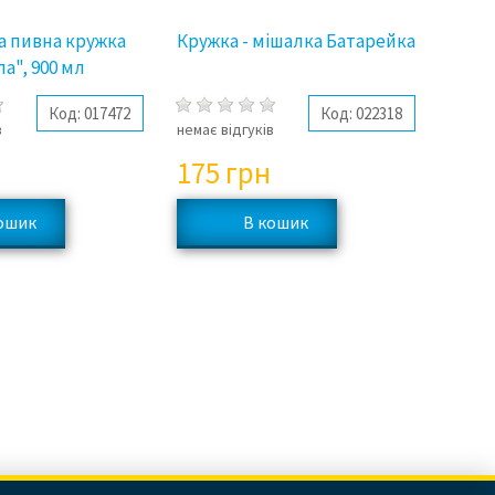
а пивна кружка
Кружка - мішалка Батарейка
а", 900 мл
Код:
017472
Код:
022318
в
немає відгуків
175
грн