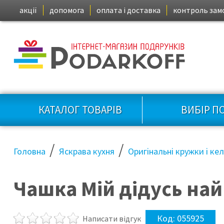
акції
допомога
оплата і доставка
контроль зам
КАТАЛОГ ТОВАРІВ
ВИБІР П
/
/
Головна
Яскрава кухня
Оригінальні кружки і ке
Чашка Мій дідусь на
Код:
055925
Написати відгук