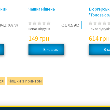
вний
Чашка мішень
Бюргерськ
"Голова орл
Код:
058787
Код:
023202
немає відгуків
немає відгукі
149
грн
614
грн
ся
Чашки з принтом