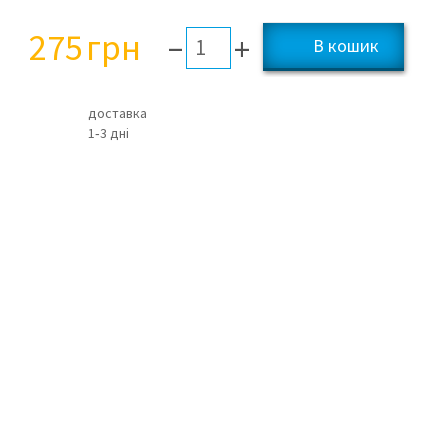
275
грн
–
+
доставка
1‑3 дні