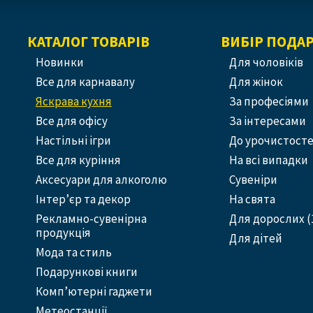
КАТАЛОГ ТОВАРІВ
ВИБІР ПОДА
Новинки
Для чоловіків
Все для карнавалу
Для жінок
Яскрава кухня
За професіями
Все для офісу
За інтересами
Настільні ігри
До урочистост
Все для куріння
На всі випадки
Аксесуари для алкоголю
Сувеніри
Інтер’єр та декор
На свята
Рекламно-сувенірна
Для дорослих (
продукція
Для дітей
Мода та стиль
Подарункові книги
Комп’ютерні гаджети
Метеостанції