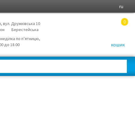
ru
0
в, вул. Дружківська 10
йон
Берестейська
онеділка по п’ятницю,
кошик
.00 до 18.00