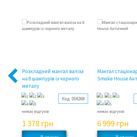
ліза
Розкладний мангал валіза
Мангал стаціона
Previous
на 8 шампурів із чорного
Smoke House Ан
металу
58267
Код:
058268
немає відгуків
немає відгуків
1 378
грн
6 999
грн