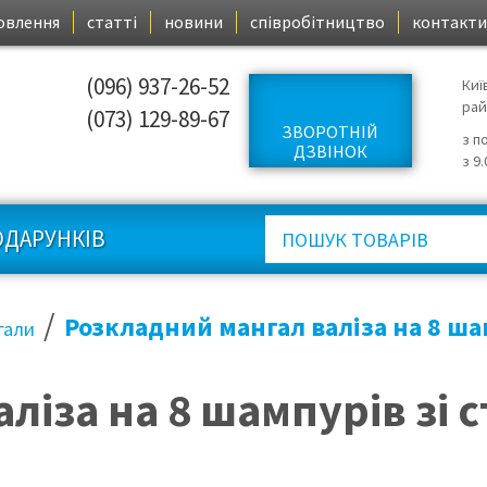
овлення
статті
новини
співробітництво
контакти
(096) 937-26-52
Киї
ра
(073) 129-89-67
ЗВОРОТНІЙ
з п
ДЗВІНОК
з 9
ОДАРУНКІВ
/
Розкладний мангал валіза на 8 шам
гали
іза на 8 шампурів зі с