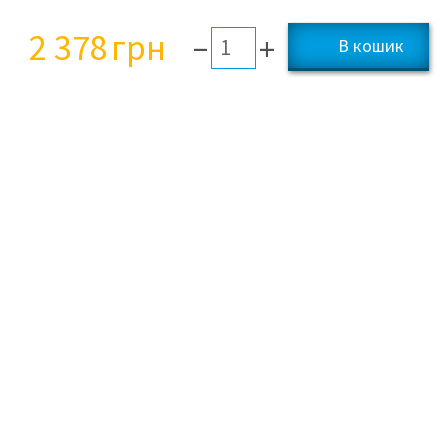
2 378
грн
–
+