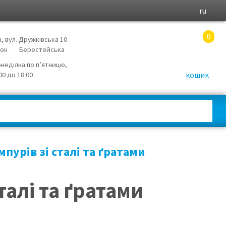
ru
0
в, вул. Дружківська 10
йон
Берестейська
онеділка по п’ятницю,
кошик
.00 до 18.00
пурів зі сталі та ґратами
талі та ґратами