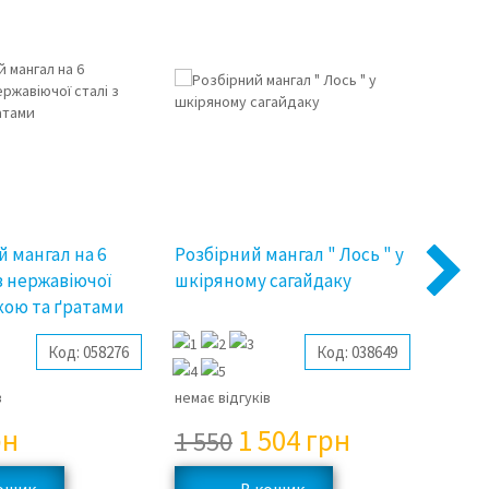
3%
 мангал на 6
Розбірний мангал " Лось " у
Розкл
Next
з нержавіючої
шкіряному сагайдаку
на 6 
мкою та ґратами
сумк
Код:
058276
Код:
038649
в
немає відгуків
немає 
рн
1 504
грн
2 5
1 550