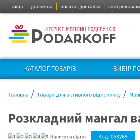
акції
допомога
оплата і доставка
контроль зам
КАТАЛОГ ТОВАРІВ
ВИБІР П
/
/
Головна
Товари для активного відпочинку
Ман
Розкладний мангал вал
Код:
058269
Написати відгук