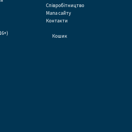
ей
співробітництво
Мапа сайту
контакти
16+)
кошик