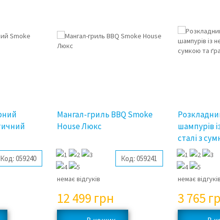
рний
Мангал-гриль BBQ Smoke
Розкладний
тичний
House Люкс
шампурів і
сталі з су
Код:
059240
Код:
059241
немає відгуків
немає відгукі
12 499
грн
3 765
г