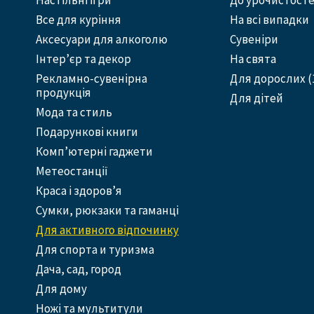
Настільні ігри
До урочистост
Все для куріння
На всі випадки
Аксесуари для алкоголю
Сувеніри
Інтер’єр та декор
На свята
Рекламно-сувенірна
Для дорослих (
продукція
Для дітей
Мода та стиль
Подарункові книги
Комп’ютерні гаджети
Метеостанції
Краса і здоров’я
Сумки, рюкзаки та гаманці
Для активного відпочинку
Для спорта и туризма
Дача, сад, город
Для дому
Ножі та мультитули