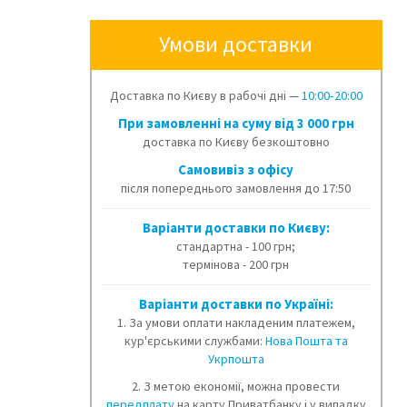
Умови доставки
Доставка по Києву в рабочі дні —
10:00‑20:00
При замовленні на суму від 3 000 грн
доставка по Києву безкоштовно
Cамовивіз з офісу
після попереднього замовлення до 17:50
Варіанти доставки по Києву:
стандартна - 100 грн;
термінова - 200 грн
Варіанти доставки по Україні:
1. За умови оплати накладеним платежем,
кур'єрськими службами:
Нова Пошта та
Укрпошта
2. З метою економії, можна провести
передплату
на карту Приватбанку і у випадку