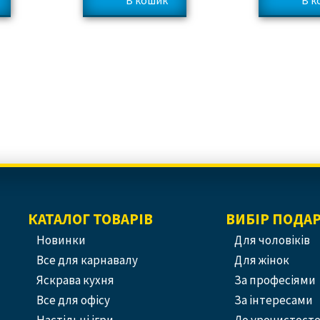
КАТАЛОГ ТОВАРІВ
ВИБІР ПОДА
Новинки
Для чоловіків
Все для карнавалу
Для жінок
Яскрава кухня
За професіями
Все для офісу
За інтересами