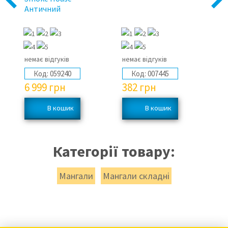
Previous
Next
Античний
не
немає відгуків
немає відгуків
не
Код:
059240
Код:
007445
6 999
грн
382
грн
2
Категорії товару:
Мангали
Мангали складні