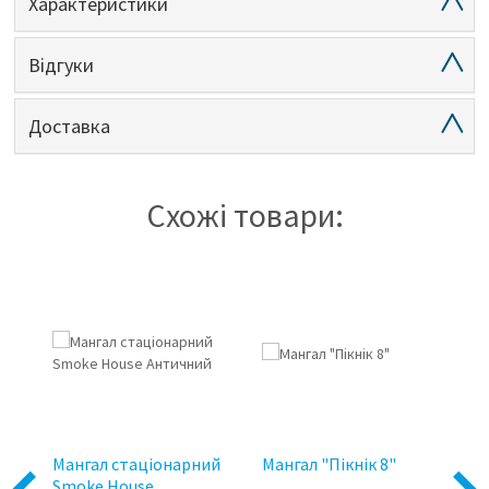
Характеристики
Відгуки
Доставка
Схожі товари:
Мангал стаціонарний
Мангал "Пікнік 8"
Ро
 із
Smoke House
ва