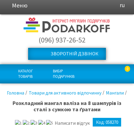
Меню
ru
(096) 937-26-52
ЗВОРОТНІЙ ДЗВІНОК
0
КАТАЛОГ
ВИБІР
ТОВАРІВ
ПОДАРУНКІВ
Головна
Товари для активного відпочинку
Мангали
Розкладний мангал валіза на 8 шампурів із
сталі з сумкою та ґратами
Код:
058270
Написати відгук