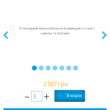
Previous
Next
2 567
грн
–
+