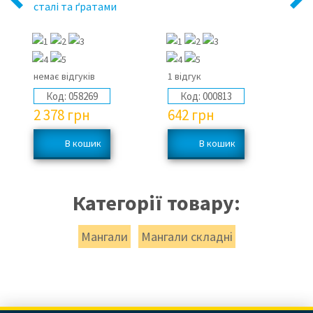
сталі та ґратами
са
немає відгуків
1 відгук
не
Код:
058269
Код:
000813
2 378
грн
642
грн
1
Категорії товару:
Мангали
Мангали складні