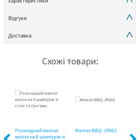
Характеристики
Відгуки
Доставка
Схожі товари:
на
Розкладний мангал
Мангал BBQ-JR002
Ро
валіза на 8 шампурів зі
Ло
Previous
Next