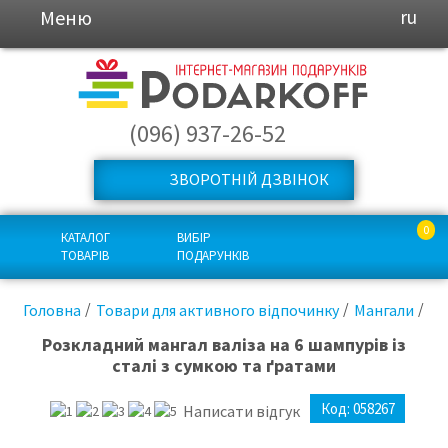
Меню
ru
(096) 937-26-52
ЗВОРОТНІЙ ДЗВІНОК
0
КАТАЛОГ
ВИБІР
ТОВАРІВ
ПОДАРУНКІВ
Головна
Товари для активного відпочинку
Мангали
Розкладний мангал валіза на 6 шампурів із
сталі з сумкою та ґратами
Код:
058267
Написати відгук