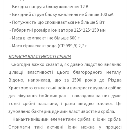
- Вихідна напруга блоку живлення 12 В
- Вихідний струм блоку живлення не більше 100 мА
- Потужність що споживається не більше 5 Вт
- Габаритні розміри іонізатора 125*125*150 мм
- Маса в комплекті не більше 600 г
- Маса сірки електрода (СР 999,9) 2,7 г
КОРИСНІ ВЛАСТИВОСТІ СРІБЛА
Сьогодні важко сказати, як давно людство виявило
цілющі властивості цього благородного металу.
Відомо, наприклад, що за 2500 років до Різдва
Христового єгипетські воїни використовували срібло
для лікування бойових ран – накладали на них дуже
тонкі срібні пластини, і рани швидко гоилися. Це
зумовлено бактерицидними властивостями срібла.
Найактивнішими елементами срібла є іони срібла.
Отримати такі активні іони можна у процесі