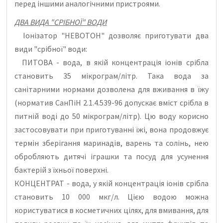
перед іншими аналогічними пристроями.
ДВА ВИДА "СРІБНОЇ" ВОДИ
Іонізатор "НЕВОТОН" дозволяє приготувати два
види "срібної" води:
ПИТОВА - вода, в якій концентрація іонів срібла
становить 35 мікрограм/літр. Така вода за
санітарними нормами дозволена для вживання в їжу
(норматив СанПіН 2.1.4.539-96 допускає вміст срібла в
питній воді до 50 мікрограм/літр). Цю воду корисно
застосовувати при приготуванні їжі, вона продовжує
термін зберігання маринадів, варень та солінь, нею
обробляють дитячі іграшки та посуд для усунення
бактерій з їхньої поверхні.
КОНЦЕНТРАТ - вода, у якій концентрація іонів срібла
становить 10 000 мкг/л. Цією водою можна
користуватися в косметичних цілях, для вмивання, для