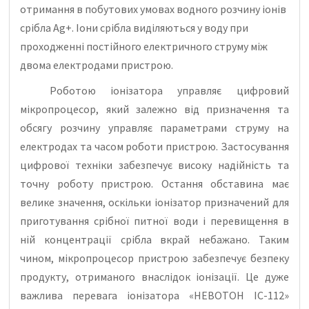
отримання в побутових умовах водного розчину іонів
срібла Аg+. Іони срібла виділяються у воду при
проходженні постійного електричного струму між
двома електродами пристрою.
Роботою іонізатора управляє цифровий
мікропроцесор, який залежно від призначення та
обсягу розчину управляє параметрами струму на
електродах та часом роботи пристрою. Застосування
цифрової техніки забезпечує високу надійність та
точну роботу пристрою. Остання обставина має
велике значення, оскільки іонізатор призначений для
приготування срібної питної води і перевищення в
ній концентрації срібла вкрай небажано. Таким
чином, мікропроцесор пристрою забезпечує безпеку
продукту, отриманого внаслідок іонізації. Це дуже
важлива перевага іонізатора «НЕВОТОН ІС-112»