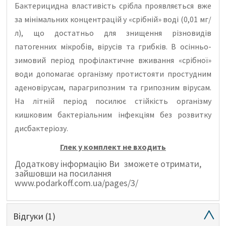
Бактерицидна властивість срібла проявляється вже
за мінімальних концентрацій у «срібній» воді (0,01 мг/
л), що достатньо для знищення різновидів
патогенних мікробів, вірусів та грибків. В осінньо-
зимовий період профілактичне вживання «срібної»
води допомагає організму протистояти простудним
аденовірусам, парагрипозним та грипозним вірусам.
На літній період посилює стійкість організму
кишковим бактеріальним інфекціям без розвитку
дисбактеріозу.
Глек у комплект не входить
Додаткову інформацію Ви
зможете отримати,
зайшовши на посилання
www.podarkoff.com.ua/pages/3/
Відгуки
(1)