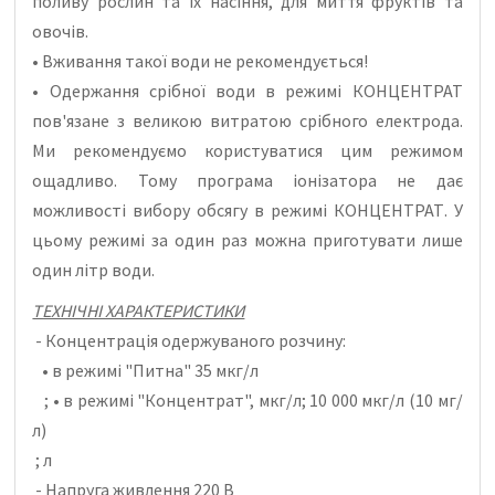
поливу рослин та їх насіння, для миття фруктів та
овочів.
• Вживання такої води не рекомендується!
• Одержання срібної води в режимі КОНЦЕНТРАТ
пов'язане з великою витратою срібного електрода.
Ми рекомендуємо користуватися цим режимом
ощадливо. Тому програма іонізатора не дає
можливості вибору обсягу в режимі КОНЦЕНТРАТ. У
цьому режимі за один раз можна приготувати лише
один літр води.
ТЕХНІЧНІ ХАРАКТЕРИСТИКИ
- Концентрація одержуваного розчину:
• в режимі "Питна" 35 мкг/л
; • в режимі "Концентрат", мкг/л; 10 000 мкг/л (10 мг/
л)
; л
- Напруга живлення 220 В