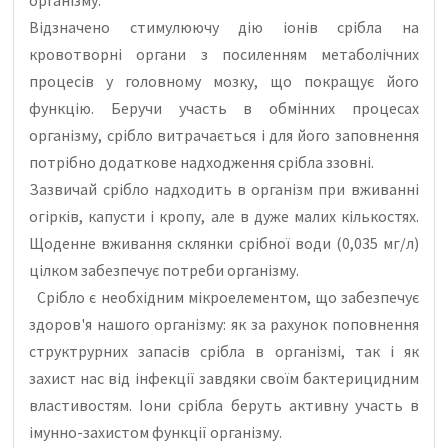
Відзначено стимулюючу дію іонів срібла на
кровотворні органи з посиленням метаболічних
процесів у головному мозку, що покращує його
функцію. Беручи участь в обмінних процесах
організму, срібло витрачається і для його заповнення
потрібно додаткове надходження срібла ззовні.
Зазвичай срібло надходить в організм при вживанні
огірків, капусти і кропу, але в дуже малих кількостях.
Щоденне вживання склянки срібної води (0,035 мг/л)
цілком забезпечує потреби організму.
Срібло є необхідним мікроелементом, що забезпечує
здоров'я нашого організму: як за рахунок поповнення
структрурних запасів срібла в організмі, так і як
захист нас від інфекції завдяки своїм бактерицидним
властивостям. Іони срібла беруть активну участь в
імунно-захистом функції організму.