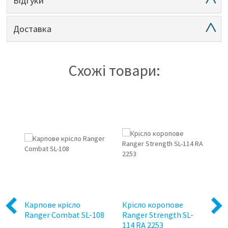
Відгуки
Доставка
Схожі товари:
5%
Карпове крісло
Крiсло коропове
Ка
Previous
Next
Ranger Сombat SL-108
Ranger Strength SL-
Ra
114 RA 2253
10