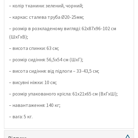
– колір тканини: зелений, чорний;
– каркас: сталева труба Ø20-25мм;
– розмір в розкладеному вигляді: 62х87х96-102 см
(ШхГхВ);
– висота спинки: 63 см;
– розмір сидіння: 56,5х54 см (ШхГ);
– висота сидіння: від підлоги – 33-43,5 см;
– висувні ніжки: 10 см;
– розмір упакованого крісла: 61х21х65 см (ВхГхШ);
– навантаження: 140 кг;
– вага: 5 кг.