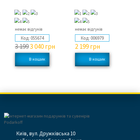
г
немає відгуків
немає відгуків
не
Код:
055674
Код:
006979
3 199
3 040
грн
2 199
грн
4
Київ, вул. Дружківська 10