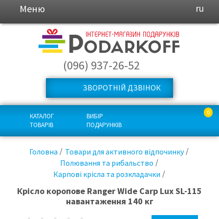
Меню
ru
(096) 937-26-52
ЗВОРОТНІЙ ДЗВІНОК
0
КАТАЛОГ
ВИБІР
ТОВАРІВ
ПОДАРУНКІВ
Головна
Товари для активного відпочинку
Полювання та рибальство
Карпові крісла та розкладачки
Крiсло коропове Ranger Wide Carp Lux SL-115
навантаження 140 кг