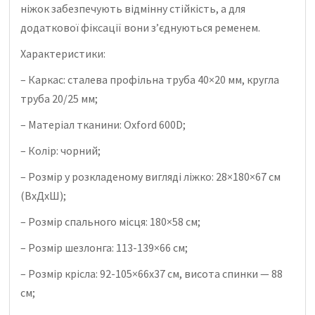
ніжок забезпечують відмінну стійкість, а для
додаткової фіксації вони з’єднуються ременем.
Характеристики:
– Каркас: сталева профільна труба 40×20 мм, кругла
труба 20/25 мм;
– Матеріал тканини: Oxford 600D;
– Колір: чорний;
– Розмір у розкладеному вигляді ліжко: 28×180×67 см
(ВхДхШ);
– Розмір спального місця: 180×58 см;
– Розмір шезлонга: 113-139×66 см;
– Розмір крісла: 92-105×66х37 см, висота спинки — 88
см;