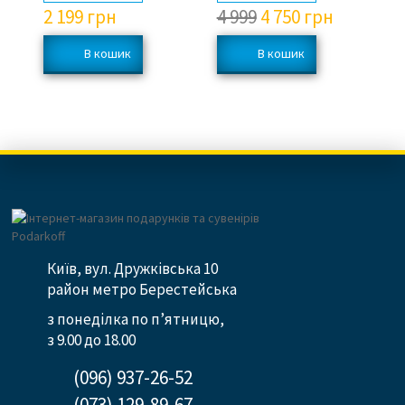
2 199
грн
4 999
4 750
грн
7
Київ, вул. Дружківська 10
район метро Берестейська
з понеділка по п’ятницю,
з 9.00 до 18.00
(096) 937-26-52
(073) 129-89-67