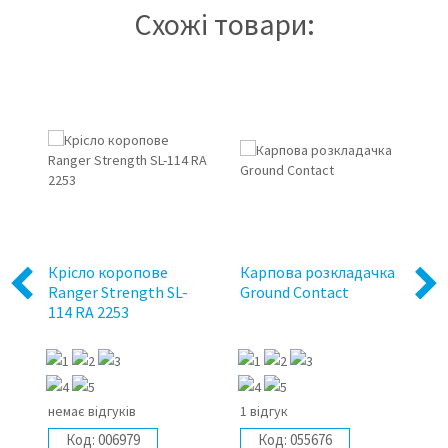
Схожі товари:
5%
Крiсло коропове
Карпова розкладачка
К
Previous
Next
08
Ranger Strength SL-
Ground Contact
ро
114 RA 2253
BE
немає відгуків
1 відгук
не
Код:
006979
Код:
055676