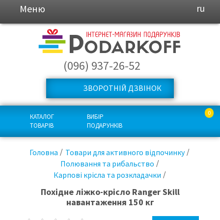
Меню
ru
(096) 937-26-52
ЗВОРОТНІЙ ДЗВІНОК
0
КАТАЛОГ
ВИБІР
ТОВАРІВ
ПОДАРУНКІВ
Головна
Товари для активного відпочинку
Полювання та рибальство
Карпові крісла та розкладачки
Похідне ліжко-крісло Ranger Skill
навантаження 150 кг