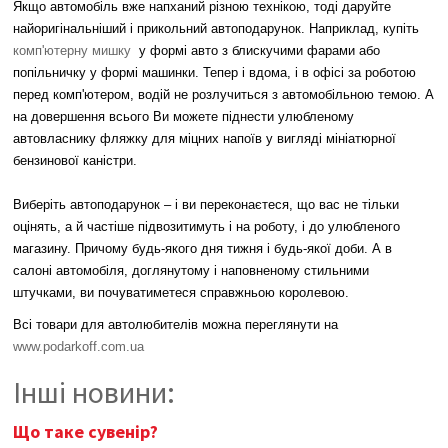
Якщо автомобіль вже напханий різною технікою, тоді даруйте
найоригінальніший і прикольний автоподарунок. Наприклад, купіть
комп'ютерну мишку
у формі авто з блискучими фарами або
попільничку у формі машинки. Тепер і вдома, і в офісі за роботою
перед комп'ютером, водій не розлучиться з автомобільною темою. А
на довершення всього Ви можете піднести улюбленому
автовласнику фляжку для міцних напоїв у вигляді мініатюрної
бензинової каністри.
Виберіть автоподарунок – і ви переконаєтеся, що вас не тільки
оцінять, а й частіше підвозитимуть і на роботу, і до улюбленого
магазину. Причому будь-якого дня тижня і будь-якої доби. А в
салоні автомобіля, доглянутому і наповненому стильними
штучками, ви почуватиметеся справжньою королевою.
Всі товари для автолюбителів можна переглянути на
www.podarkoff.com.ua
Інші новини:
Що таке сувенір?