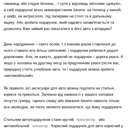
гаманець або спідня білизна... І чути у відповідь ввічливе «дякую»,
а свій подарунок вічно невикористаним бачити: на поличці у ванній,
у шафі, на антресолях, під паперами на столі та в дальньому
ящику. Або зробити подарунок, який надовго запам'ятається та
дозволить Вам зайвий раз покататися в його авто з вітерцем?
День народження – свято особи. І з кожним роком ставлення до
нього ставало все більш святковим, і подарунки робилися дедалі
дорожчими. Але, як кажуть, дорогий не подарунок – дорога увага. А
якщо у чоловіка на другому місці за приділенням уваги (після вас,
природно) стоїть улюблене авто, то і подарунок можна зробити
«автомобільний».
Як правило, всі аксесуари для авто можна поділити на стильні,
корисні та прикольні. Залежно від наявності у вашого чоловіка
почуття гумору, гарного смаку або бажання бачити навколо тільки
все необхідне, ви легко зможете визначитися, що йому подарувати.
Стильним автоподарунком стане крутий
трансмісер
або
автомобільний
іонізатор
. Корисний подарунок для авто корисний у