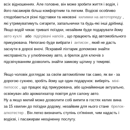
всіх відношеннях. Але головне, він може зробити життя і водія, і
його пасажирів більш комфортним та легким. Водієві особливо
сподобаються різні підставки та нековзні
килимки на автоторпеду
,
які утримуватимуть сигарети, запальнички та будь-які інші дрібниці.
Якщо водій чекає тривалі поїздки, незайвим буде подарувати йому
авто кухлі
або
підігрівачі напоїв
, що працюють від автомобільного
прикурювача. Непогано буде вибрати і
антисон
, який не дасть
заснути в дорозі вночі. Яскравий ліхтарик допоможе знайти
несправність у улюбленому авто, а брелок для ключів з
підсвічуванням дозволить знайти замкову щілину у темряві.
Якщо чоловік доглядає за своїм автомобілем так само, як ви - за
дорогою сукнею, зробіть йому ще один подарунок: виберіть
міні-
пилосос
, що працює від прикурювача, або щонайменше актуально,
освіжувач або ароматизатор повітря для салону авто.
Ну а якщо милий може дозволити собі випити в гостях келих вина
за 15 хвилин до поїздки додому, незайвим для нього стане
брелок-
алкотестер
. Він легко визначить ступінь сп'яніння, чим надасть і
водієві, і пасажирам неоціненну послугу.