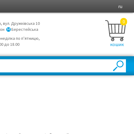
ru
0
в, вул. Дружківська 10
йон
Берестейська
онеділка по п’ятницю,
кошик
.00 до 18.00