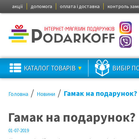
акції
допомога
оплата і доставка
контроль зам
КАТАЛОГ ТОВАРІВ
ВИБІР П
/
/
Гамак на подарунок?
Головна
Новини
Гамак на подарунок?
01-07-2019