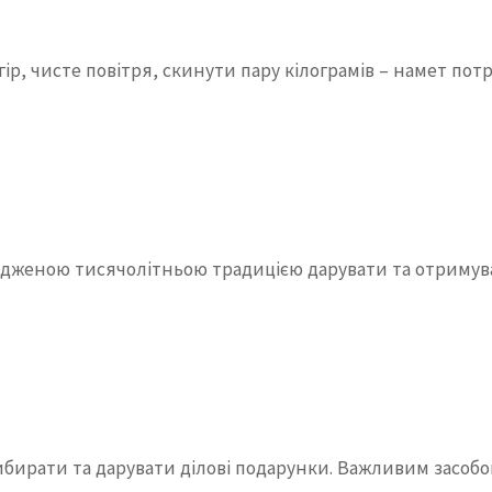
ір, чисте повітря, скинути пару кілограмів – намет пот
рдженою тисячолітньою традицією дарувати та отримува
ибирати та дарувати ділові подарунки. Важливим засоб