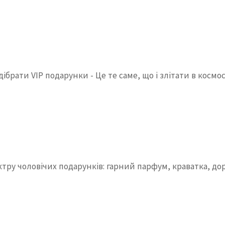
рати VIP подарунки - Це те саме, що і злітати в космос
ктру чоловічих подарунків: гарний парфум, краватка, д