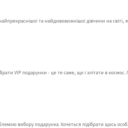
прекраснішої та найдивовижнішої дівчини на світі, які
рати VIP подарунки - це те саме, що і злітати в космос.
блемою вибору подарунка. Хочеться підібрати щось осо