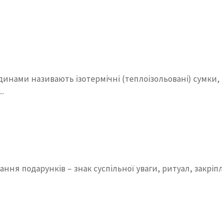
ами називають ізотермічні (теплоізольовані) сумки, к
..
ування подарунків – знак суспільної уваги, ритуал, зак