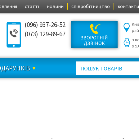
овлення
статті
новини
співробітництво
контакти
(096) 937-26-52
Киї
ра
(073) 129-89-67
ЗВОРОТНІЙ
з п
ДЗВІНОК
з 9
ОДАРУНКІВ