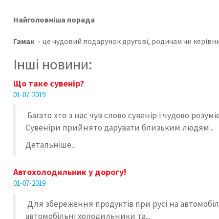
Найголовніша порада
Гамак
- це чудовий подарунок другові, родичам чи керівник
Інші новини:
Що таке сувенір?
01-07-2019
Багато хто з нас чув слово сувенір і чудово розу
Сувеніри прийнято дарувати близьким людям...
Детальніше...
Автохолодильник у дорогу!
01-07-2019
Для збереження продуктів при русі на автомобілі
автомобільні холодильники та...