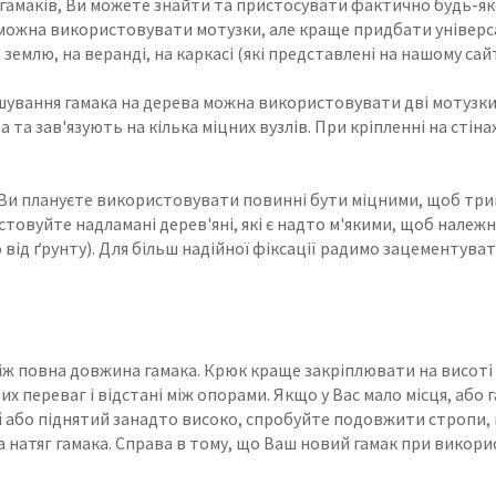
 гамаків, Ви можете знайти та пристосувати фактично будь-як
можна використовувати мотузки, але краще придбати універса
млю, на веранді, на каркасі (які представлені на нашому сайті)
шування гамака на дерева можна використовувати дві мотузки, я
 та зав'язують на кілька міцних вузлів. При кріпленні на стін
кі Ви плануєте використовувати повинні бути міцними, щоб тр
користовуйте надламані дерев'яні, які є надто м'якими, щоб нал
о від ґрунту). Для більш надійної фіксації радимо зацементува
іж повна довжина гамака. Крюк краще закріплювати на висоті 1
 переваг і відстані між опорами. Якщо у Вас мало місця, або 
тий або піднятий занадто високо, спробуйте подовжити строп
натяг гамака. Справа в тому, що Ваш новий гамак при викорис