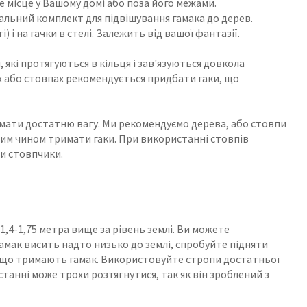
е місце у Вашому домі або поза його межами.
льний комплект для підвішування гамака до дерев.
 і на гачки в стелі. Залежить від вашої фантазії.
кі протягуються в кільця і ​​зав'язуються довкола
ах або стовпах рекомендується придбати гаки, що
имати достатню вагу. Ми рекомендуємо дерева, або стовпи
ежним чином тримати гаки. При використанні стовпів
ти стовпчики.
,4-1,75 метра вище за рівень землі. Ви можете
гамак висить надто низько до землі, спробуйте підняти
и, що тримають гамак. Використовуйте стропи достатньої
танні може трохи розтягнутися, так як він зроблений з