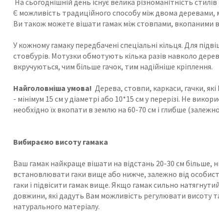
На сьогоднішній день існує велика різноманітність стилів
Є можливість традиційного способу між двома деревами, 
Ви також можете вішати гамак між стовпами, вкопаними в зе
У кожному гамаку передбачені спеціальні кільця. Для підві
стовбурів. Мотузки обмотують кілька разів навколо дерева
вкручуються, чим більше гачок, тим надійніше кріплення.
Найголовніша умова!
Дерева, стовпи, каркаси, гачки, я
- мінімум 15 см у діаметрі або 10*15 см у перерізі. Не ви
необхідно їх вкопати в землю на 60-70 см і глибше (залежн
Вибираємо висоту гамака
Ваш гамак найкраще вішати на відстань 20-30 см більше, н
встановлювати гаки вище або нижче, залежно від особистих
гаки і підвісити гамак вище. Якщо гамак сильно натягну
довжини, які дадуть Вам можливість регулювати висоту та 
натурального матеріалу.